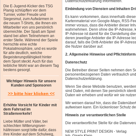
Datenschutzerklärung informieren.
Die E-Jugend-Kicker des TSG
Einbindung von Diensten und Inhalten Dri
Planig schlüpften vor dem
Turnier, voller Freude und
Es kann vorkommen, dass innerhalb dieses
Siegesmut, zum Aufwärmen in
Kartenmaterial von Google-Maps, RSS-Fee
die neuen T-Shirts, die Ihnen ein
immer voraus, dass die Anbieter dieser Inha
Mitarbeiter von uns persönlich
wahrnehmen. Denn ohne die IP-Adresse, kö
überreichte. Der Spaß am Spiel
IP-Adresse ist damit für die Darstellung di
stand bei allen Teilnehmern an
deren jeweilige Anbieter die IP-Adresse le
erster Stelle. Während der Spiele
darauf, falls die Dritt-Anbieter die IP-Adres
herrschte eine echte
die Nutzer darüber auf.
Pokalatmosphäre, und es wurde
für alle deutlich, welche
2. Allgemeine Hinweise und Pflichtinfor
Begeisterungsfähigkeit hinter
dem Sport steckt. Auch für das
Datenschutz
leibliche Wohl war an diesem Tag
bestens gesorgt.
Die Betreiber dieser Seiten nehmen den Sc
personenbezogenen Daten vertraulich und 
Datenschutzerklärung.
Wichtiger Hinweis für unsere
Kunden und Sponsoren
Wenn Sie diese Website benutzen, werde
sind Daten, mit denen Sie persönlich ident
>> bitte hier klicken <<
Daten wir erheben und wofür wir sie nutze
Wir weisen darauf hin, dass die Datenübert
Erhöhte Vorsicht für Kinder mit
aufweisen kann. Ein lückenloser Schutz der 
dem Fahrrad im
Straßenverkehr!
Hinweis zur verantwortlichen Stelle
Liebe Mütter und Väter, bei
Die verantwortliche Stelle für die Datenver
schlechten Witterungsver-
hältnissen sorgt bitte dafür, dass
NEW STYLE PRINT DESIGN - Verlag
ihre Kinder auf dem Schulweg,
Inh. Gisela Klein