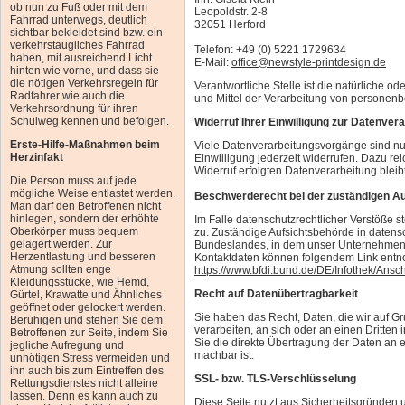
ob nun zu Fuß oder mit dem
Leopoldstr. 2-8
Fahrrad unterwegs, deutlich
32051 Herford
sichtbar bekleidet sind bzw. ein
verkehrstaugliches Fahrrad
Telefon: +49 (0) 5221 1729634
haben, mit ausreichend Licht
E-Mail:
office@newstyle-printdesign.de
hinten wie vorne, und dass sie
die nötigen Verkehrsregeln für
Verantwortliche Stelle ist die natürliche o
Radfahrer wie auch die
und Mittel der Verarbeitung von personenb
Verkehrsordnung für ihren
Schulweg kennen und befolgen.
Widerruf Ihrer Einwilligung zur Datenver
Erste-Hilfe-Maßnahmen beim
Viele Datenverarbeitungsvorgänge sind nur 
Herzinfakt
Einwilligung jederzeit widerrufen. Dazu re
Widerruf erfolgten Datenverarbeitung bleib
Die Person muss auf jede
mögliche Weise entlastet werden.
Beschwerderecht bei der zuständigen A
Man darf den Betroffenen nicht
hinlegen, sondern der erhöhte
Im Falle datenschutzrechtlicher Verstöße 
Oberkörper muss bequem
zu. Zuständige Aufsichtsbehörde in datens
gelagert werden. Zur
Bundeslandes, in dem unser Unternehmen s
Herzentlastung und besseren
Kontaktdaten können folgendem Link ent
Atmung sollten enge
https://www.bfdi.bund.de/DE/Infothek/Ansch
Kleidungsstücke, wie Hemd,
Recht auf Datenübertragbarkeit
Gürtel, Krawatte und Ähnliches
geöffnet oder gelockert werden.
Sie haben das Recht, Daten, die wir auf Gru
Beruhigen und stehen Sie dem
verarbeiten, an sich oder an einen Dritte
Betroffenen zur Seite, indem Sie
Sie die direkte Übertragung der Daten an e
jegliche Aufregung und
machbar ist.
unnötigen Stress vermeiden und
ihn auch bis zum Eintreffen des
SSL- bzw. TLS-Verschlüsselung
Rettungsdienstes nicht alleine
lassen. Denn es kann auch zu
Diese Seite nutzt aus Sicherheitsgründen 