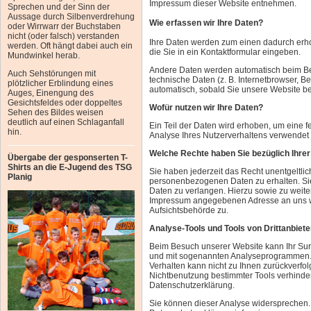
Impressum dieser Website entnehmen.
Sprechen und der Sinn der
Aussage durch Silbenverdrehung
Wie erfassen wir Ihre Daten?
oder Wirrwarr der Buchstaben
nicht (oder falsch) verstanden
Ihre Daten werden zum einen dadurch erhob
werden. Oft hängt dabei auch ein
die Sie in ein Kontaktformular eingeben.
Mundwinkel herab.
Andere Daten werden automatisch beim Bes
Auch Sehstörungen mit
technische Daten (z. B. Internetbrowser, Be
plötzlicher Erblindung eines
automatisch, sobald Sie unsere Website be
Auges, Einengung des
Gesichtsfeldes oder doppeltes
Wofür nutzen wir Ihre Daten?
Sehen des Bildes weisen
deutlich auf einen Schlaganfall
Ein Teil der Daten wird erhoben, um eine f
hin.
Analyse Ihres Nutzerverhaltens verwendet
Welche Rechte haben Sie bezüglich Ihre
Übergabe der gesponserten T-
Shirts an die E-Jugend des TSG
Sie haben jederzeit das Recht unentgeltli
Planig
personenbezogenen Daten zu erhalten. Sie
Daten zu verlangen. Hierzu sowie zu weit
Impressum angegebenen Adresse an uns we
Aufsichtsbehörde zu.
Analyse-Tools und Tools von Drittanbiete
Beim Besuch unserer Website kann Ihr Surf
und mit sogenannten Analyseprogrammen. Di
Verhalten kann nicht zu Ihnen zurückverfo
Nichtbenutzung bestimmter Tools verhindern
Datenschutzerklärung.
Sie können dieser Analyse widersprechen.